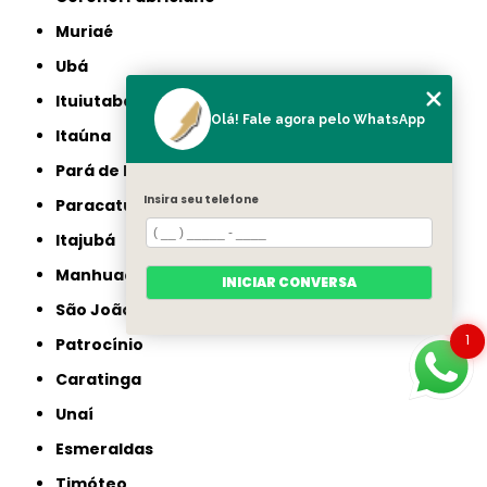
Muriaé
Ubá
Ituiutaba
Olá! Fale agora pelo WhatsApp
Itaúna
Pará de Minas
Insira seu telefone
Paracatu
Itajubá
Manhuaçu
INICIAR CONVERSA
São João del Rei
1
Patrocínio
Caratinga
Unaí
Esmeraldas
Timóteo