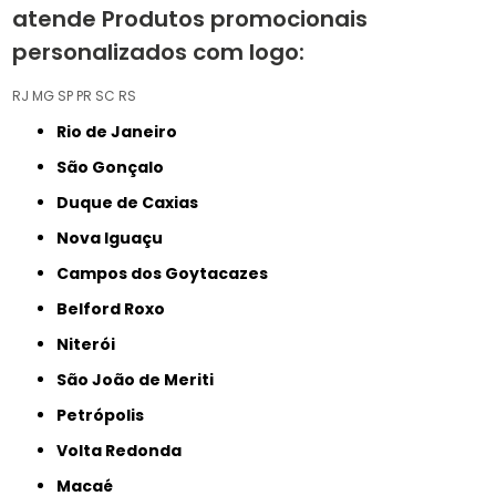
atende Produtos promocionais
personalizados com logo:
RJ
MG
SP
PR
SC
RS
Rio de Janeiro
São Gonçalo
Duque de Caxias
Nova Iguaçu
Campos dos Goytacazes
Belford Roxo
Niterói
São João de Meriti
Petrópolis
Volta Redonda
Macaé